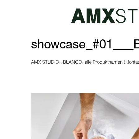
S
AMX
showcase_#01__
AMX STUDIO , BLANCO, alle Produktnamen (,.fontas,.